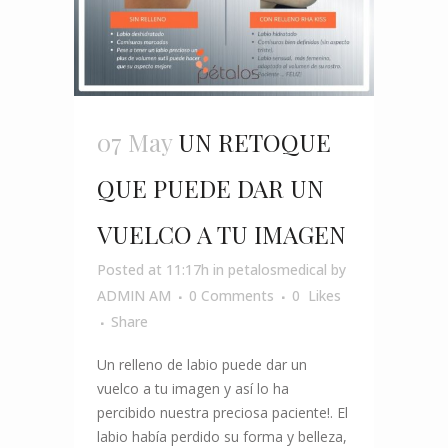
07 May
UN RETOQUE
QUE PUEDE DAR UN
VUELCO A TU IMAGEN
Posted at 11:17h
in
petalosmedical
by
ADMIN AM
0 Comments
0
Likes
Share
Un relleno de labio puede dar un
vuelco a tu imagen y así lo ha
percibido nuestra preciosa paciente!. El
labio había perdido su forma y belleza,