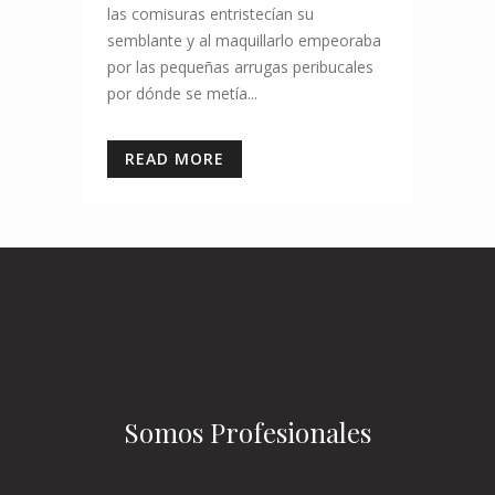
las comisuras entristecían su
semblante y al maquillarlo empeoraba
por las pequeñas arrugas peribucales
por dónde se metía...
READ MORE
Somos Profesionales