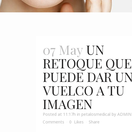
07 May
UN
RETOQUE QUE
PUEDE DAR U
VUELCO A TU
IMAGEN
Posted at 11:17h
in
petalosmedical
by
ADMIN
Comments
0
Likes
Share