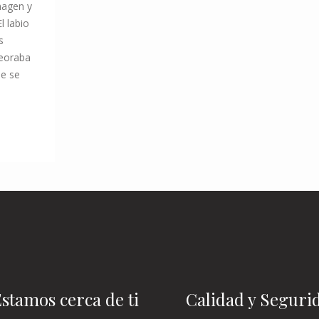
magen y
l labio
s
peoraba
de se
stamos cerca de ti
Calidad y Seguri