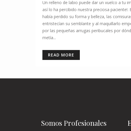
Un relleno de labio puede dar un vuelco a tu i
así lo ha percibido nuestra preciosa paciente!. E
había perdido su forma y belleza, las comisura
entristecían su semblante y al maquillarlo em
por las pequeñas arrugas peribucales por dón
metía...
READ MORE
Somos Profesionales
E