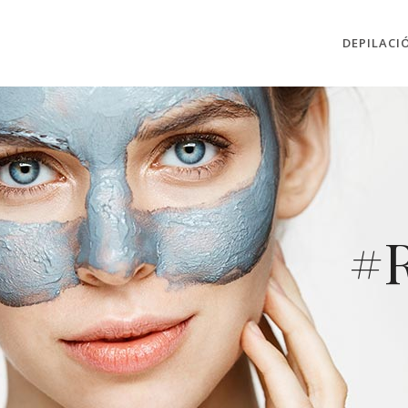
DEPILACI
#r