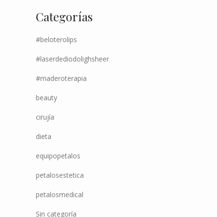
Categorías
#beloterolips
#laserdediodolighsheer
#maderoterapia
beauty
cirujía
dieta
equipopetalos
petalosestetica
petalosmedical
Sin categoría