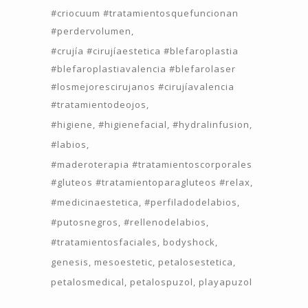
#criocuum #tratamientosquefuncionan
#perdervolumen
#crujía #cirujíaestetica #blefaroplastia
#blefaroplastiavalencia #blefarolaser
#losmejorescirujanos #cirujíavalencia
#tratamientodeojos
#higiene
#higienefacial
#hydralinfusion
#labios
#maderoterapia #tratamientoscorporales
#gluteos #tratamientoparagluteos #relax
#medicinaestetica
#perfiladodelabios
#putosnegros
#rellenodelabios
#tratamientosfaciales
bodyshock
genesis
mesoestetic
petalosestetica
petalosmedical
petalospuzol
playapuzol